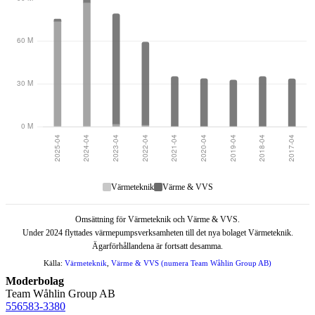
och
Värme
&
VVS,
2017–
2025
Värmeteknik
Värme & VVS
Omsättning för Värmeteknik och Värme & VVS.
Under 2024 flyttades värmepumpsverksamheten till det nya bolaget Värmeteknik.
Ägarförhållandena är fortsatt desamma.
Källa:
Värmeteknik
,
Värme & VVS (numera Team Wåhlin Group AB)
Moderbolag
Team Wåhlin Group AB
556583-3380