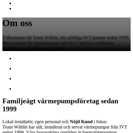
Om oss
Välkommen till Team Wåhlin, din pålitliga IVT-partner sedan 1999.
Med passion för värmepumpar och No.1 service-certifikatet
garanterar vi professionell service.
Familjeägt värmepumpsföretag sedan
1999
Lokal installatör, egen personal och
Nöjd Kund
i fokus
Team Wåhlin har sålt, installerat och servat värmepumpar från IVT
sedan 1999. Våra huvusakliga områden är bergvärmepumpar,