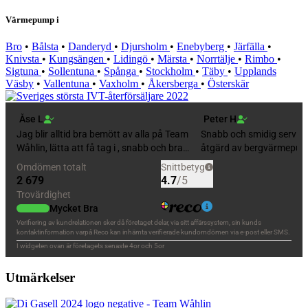
Värmepump i
Bro
•
Bålsta
•
Danderyd
•
Djursholm
•
Enebyberg
•
Järfälla
•
Knivsta
•
Kungsängen
•
Lidingö
•
Märsta
•
Norrtälje
•
Rimbo
•
Sigtuna
•
Sollentuna
•
Spånga
•
Stockholm
•
Täby
•
Upplands
Väsby
•
Vallentuna
•
Vaxholm
•
Åkersberga
•
Österskär
Utmärkelser