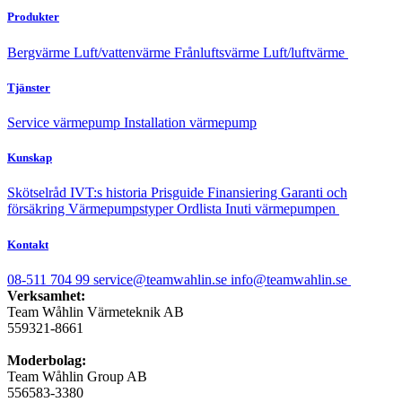
Produkter
Bergvärme
Luft/vattenvärme
Frånluftsvärme
Luft/luftvärme
Tjänster
Service värmepump
Installation värmepump
Kunskap
Skötselråd
IVT:s historia
Prisguide
Finansiering
Garanti och
försäkring
Värmepumpstyper
Ordlista
Inuti värmepumpen
Kontakt
08-511 704 99
service@teamwahlin.se
info@teamwahlin.se
Verksamhet:
Team Wåhlin Värmeteknik AB
559321-8661
Moderbolag:
Team Wåhlin Group AB
556583-3380