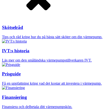
Skötselråd
Tips och råd kring hur du på bästa sätt sköter om din värmepump.
IVT:s historia
Läs mer om den småländska värmepumpstillverkaren IVT.
Prisguide
Få en uppfattning kring vad det kostar att investera i värmepump.
Finansiering
Finansiera och delbetala ditt värmepumpsköp.