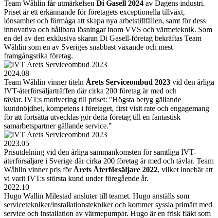
Team Wåhlin får utmärkelsen
Di Gasell 2024
av Dagens industri.
Priset är ett erkännande för företagets exceptionella tillväxt,
lönsamhet och förmåga att skapa nya arbetstillfällen, samt för dess
innovativa och hållbara lösningar inom VVS och värmeteknik. Som
en del av den exklusiva skaran Di Gasell-företag bekräftas Team
Wåhlin som en av Sveriges snabbast växande och mest
framgångsrika företag.
2024.08
Team Wåhlin vinner titeln
Årets Serviceombud 2023
vid den årliga
IVT-återförsäljarträffen där cirka 200 företag är med och
tävlar. IVT:s motivering till priset: "Högsta betyg gällande
kundnöjdhet, kompetens i företaget, first visit rate och engagemang
för att fortsätta utvecklas gör detta företag till en fantastisk
samarbetspartner gällande service."
2023.05
Prisutdelning vid den årliga sammankomsten för samtliga IVT-
återförsäljare i Sverige där cirka 200 företag är med och tävlar. Team
Wåhlin vinner pris för
Årets Återförsäljare 2022
, vilket innebär att
vi varit IVT:s största kund under föregående år.
2022.10
Hugo Wallin Milestad ansluter till teamet. Hugo anställs som
servicetekniker/installationstekniker och kommer syssla primärt med
service och installation av värmepumpar. Hugo är en frisk fläkt som