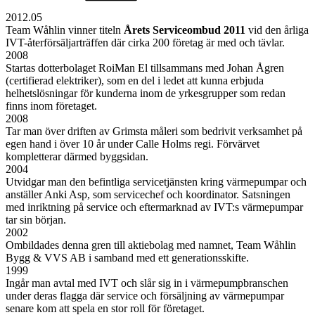
2012.05
Team Wåhlin vinner titeln
Årets Serviceombud 2011
vid den årliga
IVT-återförsäljarträffen där cirka 200 företag är med och tävlar.
2008
Startas dotterbolaget RoiMan El tillsammans med Johan Ågren
(certifierad elektriker), som en del i ledet att kunna erbjuda
helhetslösningar för kunderna inom de yrkesgrupper som redan
finns inom företaget.
2008
Tar man över driften av Grimsta måleri som bedrivit verksamhet på
egen hand i över 10 år under Calle Holms regi. Förvärvet
kompletterar därmed byggsidan.
2004
Utvidgar man den befintliga servicetjänsten kring värmepumpar och
anställer Anki Asp, som servicechef och koordinator. Satsningen
med inriktning på service och eftermarknad av IVT:s värmepumpar
tar sin början.
2002
Ombildades denna gren till aktiebolag med namnet, Team Wåhlin
Bygg & VVS AB i samband med ett generationsskifte.
1999
Ingår man avtal med IVT och slår sig in i värmepumpbranschen
under deras flagga där service och försäljning av värmepumpar
senare kom att spela en stor roll för företaget.