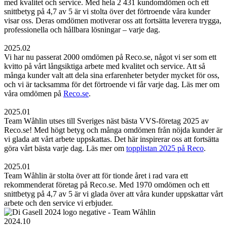
med kvalitet och service. Med hela 2 431 kundomdömen och ett
snittbetyg på 4,7 av 5 är vi stolta över det förtroende våra kunder
visar oss. Deras omdömen motiverar oss att fortsätta leverera trygga,
professionella och hållbara lösningar – varje dag.
2025.02
Vi har nu passerat 2000 omdömen på Reco.se, något vi ser som ett
kvitto på vårt långsiktiga arbete med kvalitet och service. Att så
många kunder valt att dela sina erfarenheter betyder mycket för oss,
och vi är tacksamma för det förtroende vi får varje dag. Läs mer om
våra omdömen på
Reco.se
.
2025.01
Team Wåhlin utses till Sveriges näst bästa VVS-företag 2025 av
Reco.se! Med högt betyg och många omdömen från nöjda kunder är
vi glada att vårt arbete uppskattas. Det här inspirerar oss att fortsätta
göra vårt bästa varje dag. Läs mer om
topplistan 2025 på Reco
.
2025.01
Team Wåhlin är stolta över att för tionde året i rad vara ett
rekommenderat företag på Reco.se. Med 1970 omdömen och ett
snittbetyg på 4,7 av 5 är vi glada över att våra kunder uppskattar vårt
arbete och den service vi erbjuder.
2024.10