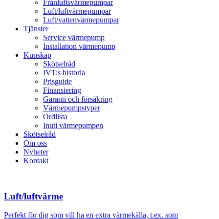
Frånluftsvärmepumpar
Luft/luftvärmepumpar
Luft/vattenvärmepumpar
Tjänster
Service värmepump
Installation värmepump
Kunskap
Skötselråd
IVT:s historia
Prisguide
Finansiering
Garanti och försäkring
Värmepumpstyper
Ordlista
Inuti värmepumpen
Skötselråd
Om oss
Nyheter
Kontakt
Luft/luftvärme
Perfekt för dig som vill ha en extra värmekälla, t.ex. som