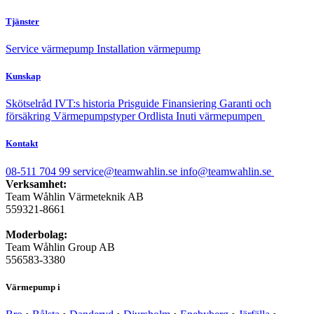
Tjänster
Service värmepump
Installation värmepump
Kunskap
Skötselråd
IVT:s historia
Prisguide
Finansiering
Garanti och
försäkring
Värmepumpstyper
Ordlista
Inuti värmepumpen
Kontakt
08-511 704 99
service@teamwahlin.se
info@teamwahlin.se
Verksamhet:
Team Wåhlin Värmeteknik AB
559321-8661
Moderbolag:
Team Wåhlin Group AB
556583-3380
Värmepump i