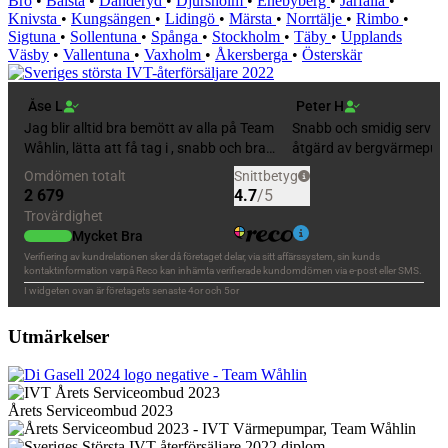
Bro
•
Bålsta
•
Danderyd
•
Djursholm
•
Enebyberg
•
Järfälla
•
Knivsta
•
Kungsängen
•
Lidingö
•
Märsta
•
Norrtälje
•
Rimbo
•
Sigtuna
•
Sollentuna
•
Spånga
•
Stockholm
•
Täby
•
Upplands
Väsby
•
Vallentuna
•
Vaxholm
•
Åkersberga
•
Österskär
Utmärkelser
Årets Serviceombud 2023