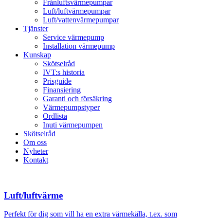
Frånluftsvärmepumpar
Luft/luftvärmepumpar
Luft/vattenvärmepumpar
Tjänster
Service värmepump
Installation värmepump
Kunskap
Skötselråd
IVT:s historia
Prisguide
Finansiering
Garanti och försäkring
Värmepumpstyper
Ordlista
Inuti värmepumpen
Skötselråd
Om oss
Nyheter
Kontakt
Luft/luftvärme
Perfekt för dig som vill ha en extra värmekälla, t.ex. som