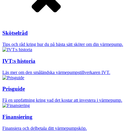
Skötselråd
Tips och råd kring hur du på bästa sätt sköter om din värmepump.
IVT:s historia
Läs mer om den småländska värmepumpstillverkaren IVT.
Prisguide
Få en uppfattning kring vad det kostar att investera i värmepump.
Finansiering
Finansiera och delbetala ditt värmepumpsköp.